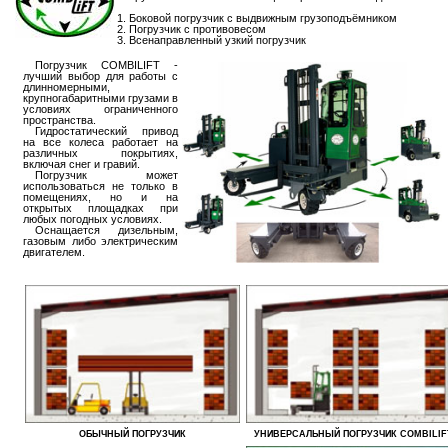
1. Боковой погрузчик с выдвижным грузоподъёмником
2. Погрузчик с противовесом
3. Всенаправленный узкий погрузчик
***
Погрузчик COMBILIFT -
лучший выбор для работы с
длинномерными,
крупногабаритными грузами в
условиях ограниченного
пространства.
***
Гидростатический привод
на все колеса работает на
различных покрытиях,
включая снег и гравий.
***
Погрузчик может
использоваться не только в
помещениях, но и на
открытых площадках при
любых погодных условиях.
***
Оснащается дизельным,
газовым либо электрическим
двигателем.
ОБЫЧНЫЙ ПОГРУЗЧИК
УНИВЕРСАЛЬНЫЙ ПОГРУЗЧИК COMBILIF