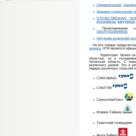
Гидравлические
,
платфо
Дорожно-строительная 
ОТЕЧЕСТВЕННАЯ КО
мусоровозы
,
вакуумные
Проектирование
ОБОРУДОВАНИЕМ
;
Обучение водителей пог
***
На все товары предусмотре
лизинга
.
НТИ является офиц
Территория бизнес-охват
областью, но и соседними
Читинская область. С нам
различного уровня. Это и н
лидеры различных отраслей 
СУАЛ-ИрКАЗ
СУАЛ-ПМ
СаянскХимПласт
Игирма-Тайрику
Тыретский солерудник
Актех-Байкал