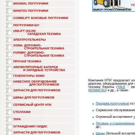
MAXIMAL ПОГРУЗЧИКИ
MANITOU ПОГРУЗЧИКИ
COMBILIFT: БОКОВЫЕ ПОГРУЗЧИКИ
ПОГРУЗЧИКИ Б/У
UNILIFT (XILIN):
СКЛАДСКАЯ ТЕХНИКА
ЭЛЕКТРОТЕЛЬФЕРЫ
XGMA: ДОРОЖНО-
СТРОИТЕЛЬНАЯ ТЕХНИКА
FORWAY: ДОРОЖНО-
СТРОИТЕЛЬНАЯ ТЕХНИКА
ПРОЧАЯ ТЕХНИКА
АККУМУЛЯТОРНЫЕ БАТАРЕИ
И ЗАРЯДНЫЕ УСТРОЙСТВА
ГЕНЕРАТОРЫ SDMO
Компания НТИ предлагает ко
НАВЕСНОЕ ОБОРУДОВАНИЕ
дорогим, оборудованием для 
ДЛЯ ПОГРУЗЧИКОВ
техники Европы (
YALE
- евр
(
KOMATSU
) и др., а также:
ЗАПЧАСТИ ДЛЯ ПОГРУЗЧИКОВ
ШИНЫ ДЛЯ ПОГРУЗЧИКОВ
Продажа погрузчиков
со 
СЕРВИСНЫЙ ЦЕНТР НТИ
Сервисное обслуживани
СТЕЛЛАЖИ
Огромный ассортимент
ТАРА
Тяговые и стационарные
ОГРАЖДЕНИЯ ГАРДИС
др.;
ЗАПЧАСТИ ДЛЯ ПОГРУЗЧИКОВ
Шины
(большой ассортим