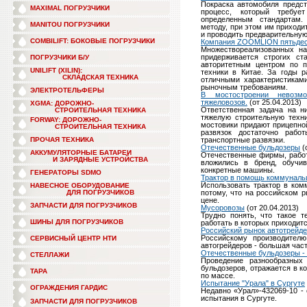
Покраска автомобиля предст
MAXIMAL ПОГРУЗЧИКИ
процесс, который требуе
определенным стандартам.
MANITOU ПОГРУЗЧИКИ
методу, при этом им приходи
и проводить предварительную 
COMBILIFT: БОКОВЫЕ ПОГРУЗЧИКИ
Компания ZOOMLION пятьдеся
Множествореализованных на
придерживается строгих ст
ПОГРУЗЧИКИ Б/У
авторитетным центром по п
UNILIFT (XILIN):
техники в Китае. За годы 
СКЛАДСКАЯ ТЕХНИКА
отличными характеристиками
рыночным требованиям.
ЭЛЕКТРОТЕЛЬФЕРЫ
В мостостроении невозм
тяжеловозов.
(от 25.04.2013)
XGMA: ДОРОЖНО-
Ответственная задача на н
СТРОИТЕЛЬНАЯ ТЕХНИКА
тяжелую строительную техн
FORWAY: ДОРОЖНО-
мостовики придают прицепно
СТРОИТЕЛЬНАЯ ТЕХНИКА
развязок достаточно рабо
ПРОЧАЯ ТЕХНИКА
транспортные развязки.
Отечественные бульдозеры
(
АККУМУЛЯТОРНЫЕ БАТАРЕИ
Отечественные фирмы, работ
И ЗАРЯДНЫЕ УСТРОЙСТВА
вложились в бренд, обучи
конкретные машины.
ГЕНЕРАТОРЫ SDMO
Трактор в помощь коммунал
Использовать трактор в ком
НАВЕСНОЕ ОБОРУДОВАНИЕ
ДЛЯ ПОГРУЗЧИКОВ
потому, что на российском 
цене.
ЗАПЧАСТИ ДЛЯ ПОГРУЗЧИКОВ
Мусоровозы
(от 20.04.2013)
Трудно понять, что такое т
ШИНЫ ДЛЯ ПОГРУЗЧИКОВ
работать в которых приходи
Российский рынок автотрейд
Российскому производителю
СЕРВИСНЫЙ ЦЕНТР НТИ
автогрейдеров - большая час
Отечественные бульдозеры -
СТЕЛЛАЖИ
Проведение разнообразных 
бульдозеров, отражается в к
ТАРА
по массе.
Испытание "Урала" в Сургуте
ОГРАЖДЕНИЯ ГАРДИС
Недавно «Урал»-432069-10 -
испытания в Сургуте.
ЗАПЧАСТИ ДЛЯ ПОГРУЗЧИКОВ