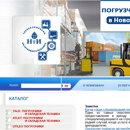
Заметки
Когда узкая специализация п
YALE: ПОГРУЗЧИКИ
Один из самых перспект
И СКЛАДСКАЯ ТЕХНИКА
предоставление в аренду 
ATLET: ПОГРУЗЧИКИ
специализирующимся на строи
И СКЛАДСКАЯ ТЕХНИКА
редкий случай, когда услуга 
арендодателю.
UTILEV ПОГРУЗЧИКИ
Локальная покраска автомоб