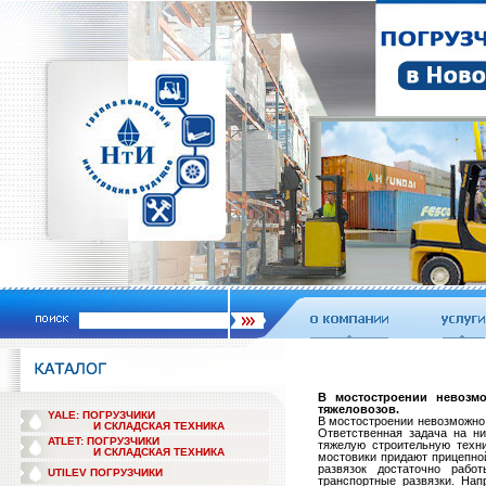
В мостостроении невозм
тяжеловозов.
YALE: ПОГРУЗЧИКИ
В мостостроении невозможно 
И СКЛАДСКАЯ ТЕХНИКА
Ответственная задача на н
ATLET: ПОГРУЗЧИКИ
тяжелую строительную техн
И СКЛАДСКАЯ ТЕХНИКА
мостовики придают прицепно
развязок достаточно рабо
UTILEV ПОГРУЗЧИКИ
транспортные развязки. На