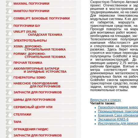
Скоростную Платную Автомоб
MAXIMAL ПОГРУЗЧИКИ
проект. Отечественное и з
решения в мостостроении дл
MANITOU ПОГРУЗЧИКИ
труднорешимыми, но на самом 
Для перевозки тяжеловесн
COMBILIFT: БОКОВЫЕ ПОГРУЗЧИКИ
модульные системы. К их дос
из габаритов, маршрута
транспортным средством, на
ПОГРУЗЧИКИ Б/У
Проходя повороты на марш
UNILIFT (XILIN):
для монтажных работ можно 
СКЛАДСКАЯ ТЕХНИКА
необходима на площадке, зас
Телескопические полуприц
ЭЛЕКТРОТЕЛЬФЕРЫ
компания «Мостотрест» для
и спецтехники на пересече
XGMA: ДОРОЖНО-
развязке. Здесь берет на
СТРОИТЕЛЬНАЯ ТЕХНИКА
строятся мостовые переходы
FORWAY: ДОРОЖНО-
полуприцепы Goldhofer и мо
СТРОИТЕЛЬНАЯ ТЕХНИКА
и металлоконструкций. До
ПРОЧАЯ ТЕХНИКА
имеющие ширину 2,75 метра.
рабочим бригадам. Взятые н
АККУМУЛЯТОРНЫЕ БАТАРЕИ
метра соответствуют по
И ЗАРЯДНЫЕ УСТРОЙСТВА
длинномерных металлоконст
специальных балок на рабоч
ГЕНЕРАТОРЫ SDMO
Goldhofer смогла зарекомен
транспортное средство, позв
НАВЕСНОЕ ОБОРУДОВАНИЕ
ДЛЯ ПОГРУЗЧИКОВ
задачи, которую перед ним
положительные отзывы.
ЗАПЧАСТИ ДЛЯ ПОГРУЗЧИКОВ
ШИНЫ ДЛЯ ПОГРУЗЧИКОВ
Вернуться к списку
Читайте также:
СЕРВИСНЫЙ ЦЕНТР НТИ
Переоборудование микр
Промышленные трактор
СТЕЛЛАЖИ
Компания Case обновила
Экскаватор ЮМЗ-6
ТАРА
Инструменты для ремонт
ОГРАЖДЕНИЯ ГАРДИС
ЗАПЧАСТИ ДЛЯ ПОГРУЗЧИКОВ