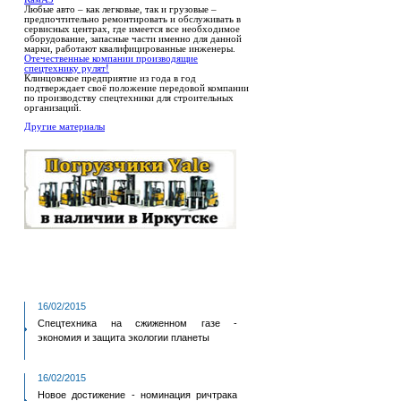
Любые авто – как легковые, так и грузовые –
предпочтительно ремонтировать и обслуживать в
сервисных центрах, где имеется все необходимое
оборудование, запасные части именно для данной
марки, работают квалифицированные инженеры.
Отечественные компании производящие
спецтехнику рулят!
Клинцовское предприятие из года в год
подтверждает своё положение передовой компании
по производству спецтехники для строительных
организаций.
Другие материалы
16/02/2015
Спецтехника на сжиженном газе -
экономия и защита экологии планеты
16/02/2015
Новое достижение - номинация ричтрака