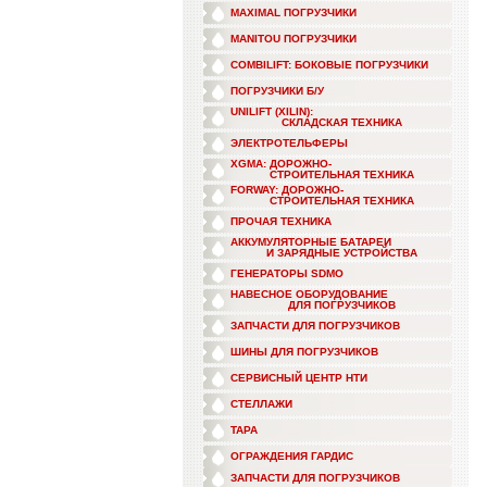
MAXIMAL ПОГРУЗЧИКИ
MANITOU ПОГРУЗЧИКИ
COMBILIFT: БОКОВЫЕ ПОГРУЗЧИКИ
ПОГРУЗЧИКИ Б/У
UNILIFT (XILIN):
СКЛАДСКАЯ ТЕХНИКА
ЭЛЕКТРОТЕЛЬФЕРЫ
XGMA: ДОРОЖНО-
СТРОИТЕЛЬНАЯ ТЕХНИКА
FORWAY: ДОРОЖНО-
СТРОИТЕЛЬНАЯ ТЕХНИКА
ПРОЧАЯ ТЕХНИКА
АККУМУЛЯТОРНЫЕ БАТАРЕИ
И ЗАРЯДНЫЕ УСТРОЙСТВА
ГЕНЕРАТОРЫ SDMO
НАВЕСНОЕ ОБОРУДОВАНИЕ
ДЛЯ ПОГРУЗЧИКОВ
ЗАПЧАСТИ ДЛЯ ПОГРУЗЧИКОВ
ШИНЫ ДЛЯ ПОГРУЗЧИКОВ
СЕРВИСНЫЙ ЦЕНТР НТИ
СТЕЛЛАЖИ
ТАРА
ОГРАЖДЕНИЯ ГАРДИС
ЗАПЧАСТИ ДЛЯ ПОГРУЗЧИКОВ