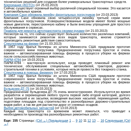
технических решений для создания более универсальных транспортных средств.
Корпорация «КОТО»
(от 25.03.2013)
Сейчас существует огромный выбор различной специальной техники. Это касается
и автомобильных кранов.
Компания Case обновила линейку фронтальных погрузчиков
(от 23.03.2013)
Компания Case обновила свою четырёхсотую линейку третьей серии мини
фронтальных погрузчиков. Усовершенствованные модели имеют более мощные
новые двигатели, перестроенную кабину и были внесены упрощения для простого
обслуживания в сервисах.
Правила для ремонта автотранспорта своими руками
(от 21.03.2013)
Несмотря на то, что сейчас существует большое количество различных компаний,
которые занимаются ремонтом всех видов транспорта, многие стремятся
производить ремонтные действия самостоятельно.
Спецтехника на ферме
(от 21.03.2013)
В 1957 году братья Келлеры из штата Миннесота США придумали прототип
современного мини погрузчика. Предназначение погрузчика простое и очень
важное – автоматизированная помощь фермеру в процессе уборки на фермах
после сельскохозяйственных животных.
ПАРМ-4784
(от 19.03.2013)
ПАРМ-4784 - мастерскую используют, когда проводят плановый ремонт или
техническое обслуживание специальных автомобилей, тракторов, дорожно-
строительной техники в условиях, которые нельзя провести без токарного станка.
Спецтехника в помощь фермеру
(от 17.03.2013)
В 1957 году братья Келлеры из штата Миннесота США придумали прототип
современного мини погрузчика. Предназначение погрузчика простое и очень
важное – автоматизированная помощь фермеру в процессе уборки на фермах
после сельскохозяйственных животных.
Бульдозер ДТ-75
(от 16.03.2013)
Предназначение бульдозера ДТ-75 очень многостороннее. Используется во время
разработок и перемещения любого грунта первой либо второй категорий, долгого
рытья траншей и их засыпки, возведения высоких насыпей, перемещения щебня,
подготовки площадок под строительство и разнообразных дорожно-строительных
видов работ, а так же для расчистки дорог от снежных осадков.
Выбор автомобильных запчастей
(от 13.03.2013)
Каждый вид транспорта со временем может ломаться, что приводит к
необходимости производства разнообразных ремонтных работ.
Еще: 155
Страницы:
(Ctrl ←) Предыдущая
1
...
9
10
11
12
13
...
16
Следующая (Ctrl
→)