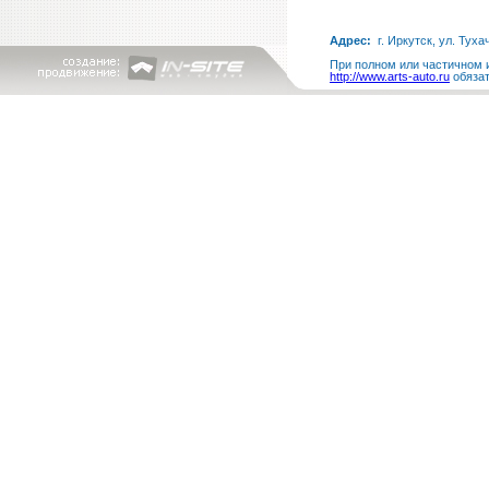
Адрес:
г. Иркутск, ул. Туха
При полном или частичном и
http://www.arts-auto.ru
обязат