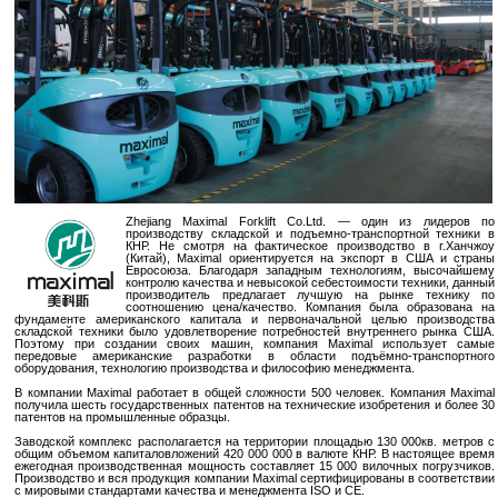
Zhejiang Maximal Forklift Co.Ltd. — один из лидеров по
производству складской и подъемно-транспортной техники в
КНР. Не смотря на фактическое производство в г.Ханчжоу
(Китай), Maximal ориентируется на экспорт в США и страны
Евросоюза. Благодаря западным технологиям, высочайшему
контролю качества и невысокой себестоимости техники, данный
производитель предлагает лучшую на рынке технику по
соотношению цена/качество. Компания была образована на
фундаменте американского капитала и первоначальной целью производства
складской техники было удовлетворение потребностей внутреннего рынка США.
Поэтому при создании своих машин, компания Maximal использует самые
передовые американские разработки в области подъёмно-транспортного
оборудования, технологию производства и философию менеджмента.
В компании Maximal работает в общей сложности 500 человек. Компания Maximal
получила шесть государственных патентов на технические изобретения и более 30
патентов на промышленные образцы.
Заводской комплекс располагается на территории площадью 130 000кв. метров с
общим объемом капиталовложений 420 000 000 в валюте КНР. В настоящее время
ежегодная производственная мощность составляет 15 000 вилочных погрузчиков.
Производство и вся продукция компании Maximal сертифицированы в соответствии
с мировыми стандартами качества и менеджмента ISO и CE.