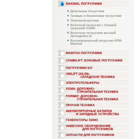
MAXIMAL ПОГРУЗЧИКИ
Дизельные погрузчики
Газовые и бензиновые погрузчики
Электропогрузчики
Вилочный погрузчик с боковой
загрузкой XGMA
Вилочные погрузчики высокой
проходимости
Всенаправленный погрузчик ARM-
Maximal
MANITOU ПОГРУЗЧИКИ
COMBILIFT: БОКОВЫЕ ПОГРУЗЧИКИ
ПОГРУЗЧИКИ Б/У
UNILIFT (XILIN):
СКЛАДСКАЯ ТЕХНИКА
ЭЛЕКТРОТЕЛЬФЕРЫ
XGMA: ДОРОЖНО-
СТРОИТЕЛЬНАЯ ТЕХНИКА
FORWAY: ДОРОЖНО-
СТРОИТЕЛЬНАЯ ТЕХНИКА
ПРОЧАЯ ТЕХНИКА
АККУМУЛЯТОРНЫЕ БАТАРЕИ
И ЗАРЯДНЫЕ УСТРОЙСТВА
ГЕНЕРАТОРЫ SDMO
НАВЕСНОЕ ОБОРУДОВАНИЕ
ДЛЯ ПОГРУЗЧИКОВ
ЗАПЧАСТИ ДЛЯ ПОГРУЗЧИКОВ