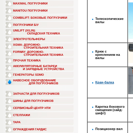
MAXIMAL ПОГРУЗЧИКИ
MANITOU ПОГРУЗЧИКИ
COMBILIFT: БОКОВЫЕ ПОГРУЗЧИКИ
Телескопические
вилы
ПОГРУЗЧИКИ Б/У
UNILIFT (XILIN):
СКЛАДСКАЯ ТЕХНИКА
ЭЛЕКТРОТЕЛЬФЕРЫ
XGMA: ДОРОЖНО-
СТРОИТЕЛЬНАЯ ТЕХНИКА
Крюк с
FORWAY: ДОРОЖНО-
креплением на
СТРОИТЕЛЬНАЯ ТЕХНИКА
вилы
ПРОЧАЯ ТЕХНИКА
АККУМУЛЯТОРНЫЕ БАТАРЕИ
И ЗАРЯДНЫЕ УСТРОЙСТВА
ГЕНЕРАТОРЫ SDMO
НАВЕСНОЕ ОБОРУДОВАНИЕ
Кран-балка
ДЛЯ ПОГРУЗЧИКОВ
ЗАПЧАСТИ ДЛЯ ПОГРУЗЧИКОВ
ШИНЫ ДЛЯ ПОГРУЗЧИКОВ
Каретка бокового
СЕРВИСНЫЙ ЦЕНТР НТИ
смещения (сайд-
шифт)
СТЕЛЛАЖИ
ТАРА
Позиционер вил
ОГРАЖДЕНИЯ ГАРДИС