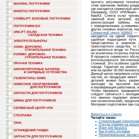
прочего, регулярное технич
MAXIMAL ПОГРУЗЧИКИ
этим причинам любому владел
где находится сервисный цен
MANITOU ПОГРУЗЧИКИ
Например, ООО «РИЛКам» —
КамАЗ. Спектр услуг чрезв
COMBILIFT: БОКОВЫЕ ПОГРУЗЧИКИ
заменой всех деталей, аг
реконструкция кабины, п
с определенными условиями
ПОГРУЗЧИКИ Б/У
других силовых агрегатов, пе
UNILIFT (XILIN):
Сервисный центр КАМАЗ
— э
СКЛАДСКАЯ ТЕХНИКА
находится на одной террит
удобные подъездные пути.
ЭЛЕКТРОТЕЛЬФЕРЫ
представлены в широком а
транспортного средства, то
XGMA: ДОРОЖНО-
доставляться везде по Росс
СТРОИТЕЛЬНАЯ ТЕХНИКА
не исключена отсрочка плате
FORWAY: ДОРОЖНО-
В процессе сервисного обслу
СТРОИТЕЛЬНАЯ ТЕХНИКА
воспользоваться бесплатны
ПРОЧАЯ ТЕХНИКА
стоянкой. Это особенно удоб
города. Гарантия на ремонт
АККУМУЛЯТОРНЫЕ БАТАРЕИ
или на пробег 30 000 километ
И ЗАРЯДНЫЕ УСТРОЙСТВА
Данный центр напрямую сотр
частей, их продукция имеет
ГЕНЕРАТОРЫ SDMO
деталей можно быть увере
проходит на высоком пр
НАВЕСНОЕ ОБОРУДОВАНИЕ
ДЛЯ ПОГРУЗЧИКОВ
и квалификация работников, 
Чтобы оформить предварите
ЗАПЧАСТИ ДЛЯ ПОГРУЗЧИКОВ
следует связаться с менедж
что именно подлежит ремон
ШИНЫ ДЛЯ ПОГРУЗЧИКОВ
или косметический), предпол
Материал подготовлен при с
СЕРВИСНЫЙ ЦЕНТР НТИ
Вернуться к списку
СТЕЛЛАЖИ
Читайте также:
Строительная спецтехник
ТАРА
Откуда грейдер на дорог
Идея для бизнеса
ОГРАЖДЕНИЯ ГАРДИС
Как купить грузовик
Неоригинальные запчаст
ЗАПЧАСТИ ДЛЯ ПОГРУЗЧИКОВ