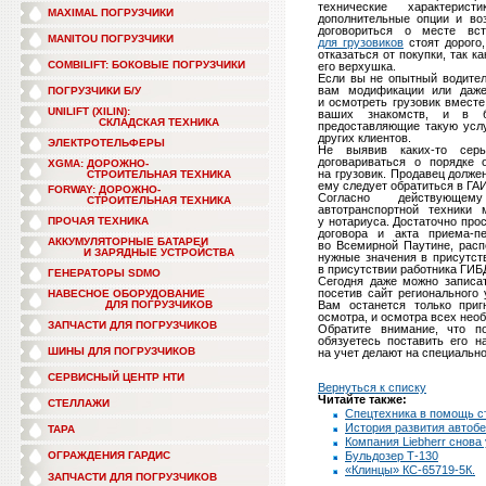
технические характерист
MAXIMAL ПОГРУЗЧИКИ
дополнительные опции и воз
договориться о месте вс
MANITOU ПОГРУЗЧИКИ
для грузовиков
стоят дорого
отказаться от покупки, так ка
COMBILIFT: БОКОВЫЕ ПОГРУЗЧИКИ
его верхушка.
Если вы не опытный водител
вам модификации или даже
ПОГРУЗЧИКИ Б/У
и осмотреть грузовик вмест
UNILIFT (XILIN):
ваших знакомств, и в 
СКЛАДСКАЯ ТЕХНИКА
предоставляющие такую услу
других клиентов.
ЭЛЕКТРОТЕЛЬФЕРЫ
Не выявив
каких-то
серье
договариваться о порядке
XGMA: ДОРОЖНО-
на грузовик. Продавец должен
СТРОИТЕЛЬНАЯ ТЕХНИКА
ему следует обратиться в ГАИ
FORWAY: ДОРОЖНО-
Согласно действующем
СТРОИТЕЛЬНАЯ ТЕХНИКА
автотранспортной техники 
ПРОЧАЯ ТЕХНИКА
у нотариуса. Достаточно про
договора и акта
приема-п
АККУМУЛЯТОРНЫЕ БАТАРЕИ
во Всемирной Паутине, расп
И ЗАРЯДНЫЕ УСТРОЙСТВА
нужные значения в присутст
в присутствии работника ГИБД
ГЕНЕРАТОРЫ SDMO
Сегодня даже можно записат
посетив сайт регионального
НАВЕСНОЕ ОБОРУДОВАНИЕ
ДЛЯ ПОГРУЗЧИКОВ
Вам останется только при
осмотра, и осмотра всех нео
ЗАПЧАСТИ ДЛЯ ПОГРУЗЧИКОВ
Обратите внимание, что по
обязуетесь поставить его н
ШИНЫ ДЛЯ ПОГРУЗЧИКОВ
на учет делают на специальн
СЕРВИСНЫЙ ЦЕНТР НТИ
Вернуться к списку
Читайте также:
СТЕЛЛАЖИ
Спецтехника в помощь с
История развития автоб
ТАРА
Компания Liebherr снова 
ОГРАЖДЕНИЯ ГАРДИС
Бульдозер Т-130
«Клинцы» КС-65719-5К.
ЗАПЧАСТИ ДЛЯ ПОГРУЗЧИКОВ