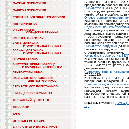
Гусеничная машина ГАЗ-7
MAXIMAL ПОГРУЗЧИКИ
преодолевать расстояния, как
Экскаватор ЮМЗ-6
(от 05.03.
MANITOU ПОГРУЗЧИКИ
При погрузке различных ма
четвёртой категорий использ
COMBILIFT: БОКОВЫЕ ПОГРУЗЧИКИ
Отечественные компании про
Клинцовское предприятие из
компании по производству сп
ПОГРУЗЧИКИ Б/У
Надежность вашего грузовика
UNILIFT (XILIN):
Эксплуатация грузовых авто
СКЛАДСКАЯ ТЕХНИКА
ходе эксплуатации машины с
Чтобы грузовики продолжа
ЭЛЕКТРОТЕЛЬФЕРЫ
необходимо осуществлять с
большинстве случаев влечет 
XGMA: ДОРОЖНО-
Экскаватор-погрузчик
(от 01.
СТРОИТЕЛЬНАЯ ТЕХНИКА
Экскаватор-погрузчик —
FORWAY: ДОРОЖНО-
строительным компаниям.
СТРОИТЕЛЬНАЯ ТЕХНИКА
Как выбирать запчасти к БЕЛ
ПРОЧАЯ ТЕХНИКА
Белорусский автомобильный 
техники. Мощные грузовики э
АККУМУЛЯТОРНЫЕ БАТАРЕИ
БЕЛАЗ имеет четыреста с л
И ЗАРЯДНЫЕ УСТРОЙСТВА
двадцати тонн.
Поверхностный и специаль
ГЕНЕРАТОРЫ SDMO
27.02.2013)
В зависимости от места ра
НАВЕСНОЕ ОБОРУДОВАНИЕ
ДЛЯ ПОГРУЗЧИКОВ
поверхности и подземный. В 
Значение и виды специальной
ЗАПЧАСТИ ДЛЯ ПОГРУЗЧИКОВ
Различные средства массово
предлагают продажу, аре
ШИНЫ ДЛЯ ПОГРУЗЧИКОВ
употреблении специальной 
работ, которые невозможно 
СЕРВИСНЫЙ ЦЕНТР НТИ
Еще: 155
Страницы:
(Ctrl ←)
→)
СТЕЛЛАЖИ
ТАРА
ОГРАЖДЕНИЯ ГАРДИС
ЗАПЧАСТИ ДЛЯ ПОГРУЗЧИКОВ