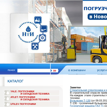
Заметки
Строительная спецтехника и 
YALE: ПОГРУЗЧИКИ
В строительной отрасли при
И СКЛАДСКАЯ ТЕХНИКА
На каждом этапе строительс
ATLET: ПОГРУЗЧИКИ
техники.
И СКЛАДСКАЯ ТЕХНИКА
Бульдозер Т-130
(от 09.03.201
Т-130 - гусеничный бульдозер
UTILEV ПОГРУЗЧИКИ
Гусеничная машина ГАЗ-71
(о