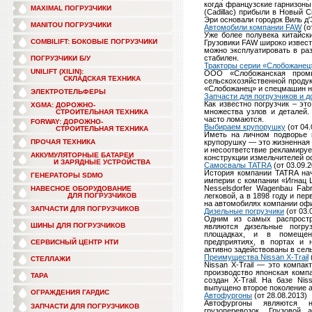
когда французские гарнизоны
MAXIMAL ПОГРУЗЧИКИ
(Cadillac) прибыли в Новый 
Эри основали городок Виль д'Эт
MANITOU ПОГРУЗЧИКИ
Автомобили компании FAW
(о
Уже более полувека китайск
COMBILIFT: БОКОВЫЕ ПОГРУЗЧИКИ
Грузовики FAW широко извест
можно эксплуатировать в ра
стабилен.
ПОГРУЗЧИКИ Б/У
Тракторы серии «Слобожанец
UNILIFT (XILIN):
ООО «Слобожанская пром
СКЛАДСКАЯ ТЕХНИКА
сельскохозяйственной продук
«Слобожанец» и спецмашин на
ЭЛЕКТРОТЕЛЬФЕРЫ
Запчасти для погрузчиков и 
Как известно погрузчик – эт
XGMA: ДОРОЖНО-
множества узлов и деталей.
СТРОИТЕЛЬНАЯ ТЕХНИКА
часто ломаются.
FORWAY: ДОРОЖНО-
Выбираем крупорушку
(от 04.
СТРОИТЕЛЬНАЯ ТЕХНИКА
Иметь на личном подворье 
ПРОЧАЯ ТЕХНИКА
крупорушку — это жизненная
и несоответствие рекламируе
АККУМУЛЯТОРНЫЕ БАТАРЕИ
конструкции измельчителей о
И ЗАРЯДНЫЕ УСТРОЙСТВА
Самосвалы TATRA
(от 03.09.2
История компании TATRA нач
ГЕНЕРАТОРЫ SDMO
империи с компании «Игнац Ш
Nesselsdorfer Wagenbau Fab
НАВЕСНОЕ ОБОРУДОВАНИЕ
ДЛЯ ПОГРУЗЧИКОВ
легковой, а в 1898 году и пе
на автомобилях компании оф
ЗАПЧАСТИ ДЛЯ ПОГРУЗЧИКОВ
Дизельные погрузчики
(от 03.
Одним из самых распростр
ШИНЫ ДЛЯ ПОГРУЗЧИКОВ
являются дизельные погру
площадках, и в помещени
предприятиях, в портах и 
СЕРВИСНЫЙ ЦЕНТР НТИ
активно задействованы в сел
Преимущества Nissan X-Trail
СТЕЛЛАЖИ
Nissan X-Trail — это компак
производство японская компа
ТАРА
создан X-Trail. На базе Ni
выпущено второе поколение ав
ОГРАЖДЕНИЯ ГАРДИС
Автофургоны
(от 28.08.2013)
Автофургоны являются н
ЗАПЧАСТИ ДЛЯ ПОГРУЗЧИКОВ
грузоперевозок. Грузовой