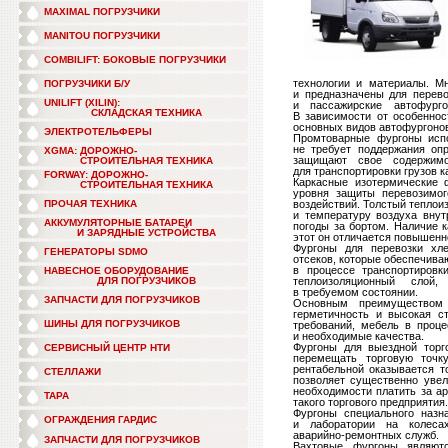
MAXIMAL ПОГРУЗЧИКИ
MANITOU ПОГРУЗЧИКИ
COMBILIFT: БОКОВЫЕ ПОГРУЗЧИКИ
технологии и материалы. М
ПОГРУЗЧИКИ Б/У
и предназначены для перево
UNILIFT (XILIN):
и пассажирские автофурго
СКЛАДСКАЯ ТЕХНИКА
В зависимости от особеннос
основных видов автофургоно
ЭЛЕКТРОТЕЛЬФЕРЫ
Промтоварные фургоны испо
не требует поддержания оп
XGMA: ДОРОЖНО-
защищают свое содержим
СТРОИТЕЛЬНАЯ ТЕХНИКА
для транспортировки грузов ка
FORWAY: ДОРОЖНО-
Каркасные изотермические 
СТРОИТЕЛЬНАЯ ТЕХНИКА
уровня защиты перевозимог
ПРОЧАЯ ТЕХНИКА
воздействий. Толстый теплои
и температуру воздуха вну
АККУМУЛЯТОРНЫЕ БАТАРЕИ
погоды за бортом. Наличие к
И ЗАРЯДНЫЕ УСТРОЙСТВА
этот он отличается повышенн
Фургоны для перевозки хл
ГЕНЕРАТОРЫ SDMO
отсеков, которые обеспечива
в процессе транспортировк
НАВЕСНОЕ ОБОРУДОВАНИЕ
ДЛЯ ПОГРУЗЧИКОВ
теплоизоляционный слой
в требуемом состоянии.
ЗАПЧАСТИ ДЛЯ ПОГРУЗЧИКОВ
Основным преимуществом
герметичность и высокая с
ШИНЫ ДЛЯ ПОГРУЗЧИКОВ
требований, мебель в проце
и необходимые качества.
Фургоны для выездной торг
СЕРВИСНЫЙ ЦЕНТР НТИ
перемещать торговую точк
рентабельной оказывается 
СТЕЛЛАЖИ
позволяет существенно увел
необходимости платить за а
ТАРА
такого торгового предприятия.
Фургоны специального назн
ОГРАЖДЕНИЯ ГАРДИС
и лаборатории на колеса
аварийно-ремонтных
служб.
ЗАПЧАСТИ ДЛЯ ПОГРУЗЧИКОВ
Вахтовые фургоны являютс