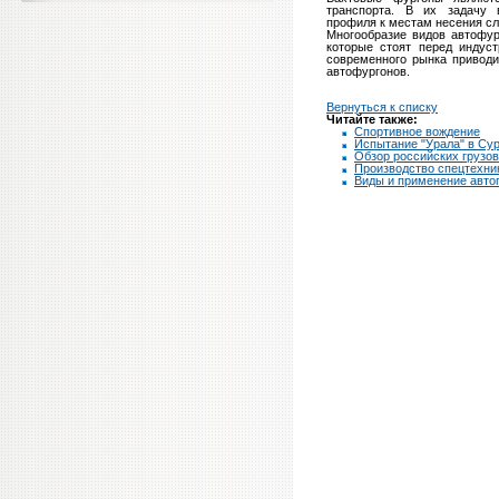
транспорта. В их задачу в
профиля к местам несения сл
Многообразие видов автофур
которые стоят перед индуст
современного рынка приводи
автофургонов.
Вернуться к списку
Читайте также:
Спортивное вождение
Испытание "Урала" в Сур
Обзор российских грузо
Производство спецтехни
Виды и применение авто