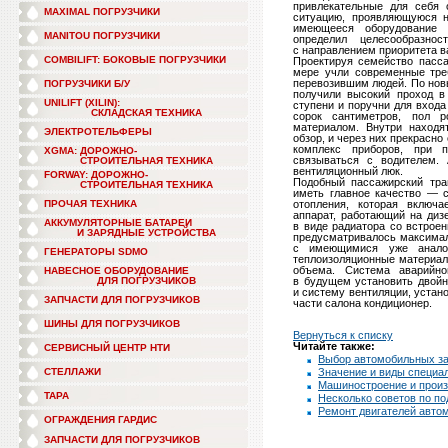
привлекательные для себя 
MAXIMAL ПОГРУЗЧИКИ
ситуацию, проявляющуюся н
имеющееся оборудование 
MANITOU ПОГРУЗЧИКИ
определил целесообразно
с направлением приоритета в
COMBILIFT: БОКОВЫЕ ПОГРУЗЧИКИ
Проектируя семейство пасса
мере учли современные тре
перевозившим людей. По но
ПОГРУЗЧИКИ Б/У
получили высокий проход в
UNILIFT (XILIN):
ступени и поручни для входа
СКЛАДСКАЯ ТЕХНИКА
сорок сантиметров, пол р
материалом. Внутри находя
ЭЛЕКТРОТЕЛЬФЕРЫ
обзор, и через них прекрасн
комплекс приборов, при 
XGMA: ДОРОЖНО-
связываться с водителем.
СТРОИТЕЛЬНАЯ ТЕХНИКА
вентиляционный люк.
FORWAY: ДОРОЖНО-
Подобный пассажирский тран
СТРОИТЕЛЬНАЯ ТЕХНИКА
иметь главное качество — 
ПРОЧАЯ ТЕХНИКА
отопления, которая включ
аппарат, работающий на диз
АККУМУЛЯТОРНЫЕ БАТАРЕИ
в виде радиатора со встрое
И ЗАРЯДНЫЕ УСТРОЙСТВА
предусматривалось максимал
с имеющимися уже аналог
ГЕНЕРАТОРЫ SDMO
теплоизоляционные материал
объема. Система аварийно
НАВЕСНОЕ ОБОРУДОВАНИЕ
ДЛЯ ПОГРУЗЧИКОВ
в будущем установить двойн
и систему вентиляции, устан
ЗАПЧАСТИ ДЛЯ ПОГРУЗЧИКОВ
части салона кондиционер.
ШИНЫ ДЛЯ ПОГРУЗЧИКОВ
Вернуться к списку
Читайте также:
СЕРВИСНЫЙ ЦЕНТР НТИ
Выбор автомобильных з
СТЕЛЛАЖИ
Значение и виды специа
Машиностроение и произ
ТАРА
Несколько советов по п
Ремонт двигателей авто
ОГРАЖДЕНИЯ ГАРДИС
ЗАПЧАСТИ ДЛЯ ПОГРУЗЧИКОВ