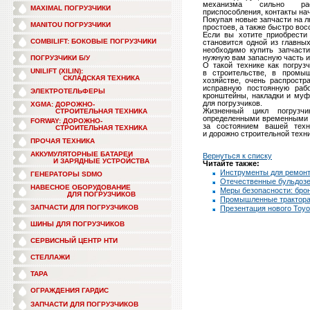
механизма сильно расш
MAXIMAL ПОГРУЗЧИКИ
приспособления, контакты на
Покупая новые запчасти на л
MANITOU ПОГРУЗЧИКИ
простоев, а также быстро вос
Если вы хотите приобрести 
COMBILIFT: БОКОВЫЕ ПОГРУЗЧИКИ
становится одной из главны
необходимо купить запчасти
нужную вам запасную часть и 
ПОГРУЗЧИКИ Б/У
О такой технике как погруз
UNILIFT (XILIN):
в строительстве, в промы
СКЛАДСКАЯ ТЕХНИКА
хозяйстве, очень распростр
исправную постоянную работ
ЭЛЕКТРОТЕЛЬФЕРЫ
кронштейны, накладки и муф
для погрузчиков.
XGMA: ДОРОЖНО-
Жизненный цикл погрузчи
СТРОИТЕЛЬНАЯ ТЕХНИКА
определенными временными 
FORWAY: ДОРОЖНО-
за состоянием вашей техн
СТРОИТЕЛЬНАЯ ТЕХНИКА
и дорожно строительной техн
ПРОЧАЯ ТЕХНИКА
АККУМУЛЯТОРНЫЕ БАТАРЕИ
Вернуться к списку
И ЗАРЯДНЫЕ УСТРОЙСТВА
Читайте также:
Инструменты для ремонт
ГЕНЕРАТОРЫ SDMO
Отечественные бульдоз
НАВЕСНОЕ ОБОРУДОВАНИЕ
Меры безопасности: бро
ДЛЯ ПОГРУЗЧИКОВ
Промышленные трактор
ЗАПЧАСТИ ДЛЯ ПОГРУЗЧИКОВ
Презентация нового Toyo
ШИНЫ ДЛЯ ПОГРУЗЧИКОВ
СЕРВИСНЫЙ ЦЕНТР НТИ
СТЕЛЛАЖИ
ТАРА
ОГРАЖДЕНИЯ ГАРДИС
ЗАПЧАСТИ ДЛЯ ПОГРУЗЧИКОВ