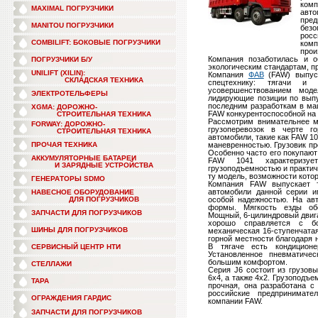
комп
MAXIMAL ПОГРУЗЧИКИ
авт
пре
MANITOU ПОГРУЗЧИКИ
безо
росс
COMBILIFT: БОКОВЫЕ ПОГРУЗЧИКИ
комп
про
Компания позаботилась и о
ПОГРУЗЧИКИ Б/У
экологическим стандартам, п
UNILIFT (XILIN):
Компания
ФАВ
(FAW) выпуск
СКЛАДСКАЯ ТЕХНИКА
спецтехнику: тягачи и
усовершенствованием мод
ЭЛЕКТРОТЕЛЬФЕРЫ
лидирующие позиции по выпу
последним разработкам в ма
XGMA: ДОРОЖНО-
FAW конкурентоспособной на 
СТРОИТЕЛЬНАЯ ТЕХНИКА
Рассмотрим внимательнее м
FORWAY: ДОРОЖНО-
грузоперевозок в черте г
СТРОИТЕЛЬНАЯ ТЕХНИКА
автомобили, такие как FAW 1
ПРОЧАЯ ТЕХНИКА
маневренностью. Грузовик пр
Особенно часто его покупают
АККУМУЛЯТОРНЫЕ БАТАРЕИ
FAW 1041 характеризуе
И ЗАРЯДНЫЕ УСТРОЙСТВА
грузоподъемностью и практи
ту модель, возможности кото
ГЕНЕРАТОРЫ SDMO
Компания FAW выпускает т
автомобили данной серии и
НАВЕСНОЕ ОБОРУДОВАНИЕ
ДЛЯ ПОГРУЗЧИКОВ
особой надежностью. На ав
формы. Мягкость езды обе
ЗАПЧАСТИ ДЛЯ ПОГРУЗЧИКОВ
Мощный, 6-цилиндровый двига
хорошо справляется с бо
ШИНЫ ДЛЯ ПОГРУЗЧИКОВ
механическая 16-ступенчатая
горной местности благодаря 
В тягаче есть кондиционе
СЕРВИСНЫЙ ЦЕНТР НТИ
Установленное пневматичес
большим комфортом.
СТЕЛЛАЖИ
Серия J6 состоит из грузов
6х4, а также 4х2. Грузоподъе
ТАРА
прочная, она разработана с
российские предпринимате
ОГРАЖДЕНИЯ ГАРДИС
компании FAW.
ЗАПЧАСТИ ДЛЯ ПОГРУЗЧИКОВ