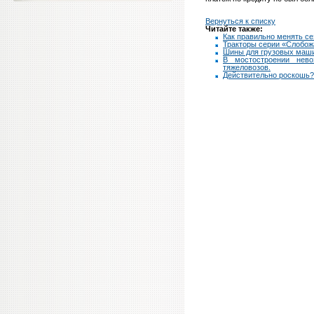
Вернуться к списку
Читайте также:
Как правильно менять с
Тракторы серии «Слобож
Шины для грузовых маши
В мостостроении нево
тяжеловозов.
Действительно роскошь?