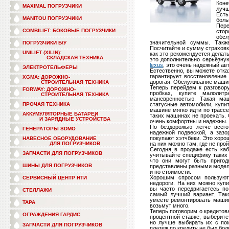
Коне
MAXIMAL ПОГРУЗЧИКИ
луч
Ест
MANITOU ПОГРУЗЧИКИ
боль
Пере
COMBILIFT: БОКОВЫЕ ПОГРУЗЧИКИ
сто
обсл
значительной суммы. Такж
ПОГРУЗЧИКИ Б/У
Посчитайте и сумму страхов
UNILIFT (XILIN):
как это рекомендуется делать
СКЛАДСКАЯ ТЕХНИКА
это дополнительно серьёзну
lexus
, это очень надежный ав
ЭЛЕКТРОТЕЛЬФЕРЫ
Естественно, вы можете отка
гарантирует восстановление
XGMA: ДОРОЖНО-
дорогая. Обслуживание машин
СТРОИТЕЛЬНАЯ ТЕХНИКА
Теперь перейдем к разговору
FORWAY: ДОРОЖНО-
пробках, купите малолитр
СТРОИТЕЛЬНАЯ ТЕХНИКА
маневренностью. Такая ма
ПРОЧАЯ ТЕХНИКА
статусные автомобили, купи
машине мягко идти по трассе
АККУМУЛЯТОРНЫЕ БАТАРЕИ
таких машинах не проехать.
И ЗАРЯДНЫЕ УСТРОЙСТВА
очень комфортны и надежны.
По бездорожью легче всего
ГЕНЕРАТОРЫ SDMO
надежной подвеской, а зазо
покупают хэтчбеки. Это хоро
НАВЕСНОЕ ОБОРУДОВАНИЕ
ДЛЯ ПОГРУЗЧИКОВ
на них можно там, где не про
Сегодня в продаже есть каб
ЗАПЧАСТИ ДЛЯ ПОГРУЗЧИКОВ
учитывайте специфику таких
что они могут быть пригод
ШИНЫ ДЛЯ ПОГРУЗЧИКОВ
представлены разными моделя
и по стоимости.
Хорошим спросом пользуют
СЕРВИСНЫЙ ЦЕНТР НТИ
недороги. На них можно куп
вы часто передвигаетесь по
СТЕЛЛАЖИ
самый лучший вариант. Так
умеете ремонтировать машин
ТАРА
возьмут много.
Теперь поговорим о кредитов
ОГРАЖДЕНИЯ ГАРДИС
процентной ставке, выберите
но лучше выбирать их с по
ЗАПЧАСТИ ДЛЯ ПОГРУЗЧИКОВ
платеж по кредиту не был бол