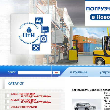
Как выбрать хороший авт
Вы 
YALE: ПОГРУЗЧИКИ
очен
И СКЛАДСКАЯ ТЕХНИКА
Для 
ATLET: ПОГРУЗЧИКИ
Не с
И СКЛАДСКАЯ ТЕХНИКА
фина
вы м
UTILEV ПОГРУЗЧИКИ
Если