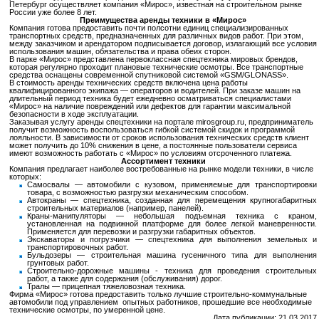
Петербург осуществляет компания «Мирос», известная на строительном рынке
России уже более 8 лет.
Преимущества аренды техники в «Мирос»
Компания готова предоставить почти полсотни единиц специализированных
транспортных средств, предназначенных для различных видов работ. При этом,
между заказчиком и арендатором подписывается договор, излагающий все условия
использования машин, обязательства и права обеих сторон.
В парке «Мирос» представлена первоклассная спецтехника мировых брендов,
которая регулярно проходит плановые технические осмотры. Все транспортные
средства оснащены современной спутниковой системой «GSM/GLONASS».
В стоимость аренды технических средств включена цена работы
квалифицированного экипажа — операторов и водителей. При заказе машин на
длительный период техника будет ежедневно осматриваться специалистами
«Мирос» на наличие повреждений или дефектов для гарантии максимальной
безопасности в ходе эксплуатации.
Заказывая услугу аренды спецтехники на портале mirosgroup.ru, предприниматель
получит возможность воспользоваться гибкой системой скидок и программой
лояльности. В зависимости от сроков использования технических средств клиент
может получить до 10% снижения в цене, а постоянные пользователи сервиса
имеют возможность работать с «Мирос» по условиям отсроченного платежа.
Ассортимент техники
Компания предлагает наиболее востребованные на рынке модели техники, в числе
которых:
Самосвалы — автомобили с кузовом, применяемые для транспортировки
товара, с возможностью разгрузки механическим способом.
Автокраны — спецтехника, созданная для перемещения крупногабаритных
строительных материалов (например, панелей).
Краны-манипуляторы — небольшая подъемная техника с краном,
установленная на подвижной платформе для более легкой маневренности.
Применяется для перевозки и разгрузки габаритных объектов.
Экскаваторы и погрузчики — спецтехника для выполнения земельных и
транспортировочных работ.
Бульдозеры — строительная машина гусеничного типа для выполнения
грунтовых работ.
Строительно-дорожные машины - техника для проведения строительных
работ, а также для содержания (обслуживания) дорог.
Тралы — прицепная тяжеловозная техника.
Фирма «Мирос» готова предоставить только лучшие строительно-коммунальные
автомобили под управлением опытных работников, прошедшие все необходимые
технические осмотры, по умеренной цене.
Дата публикации: 21.03.2017