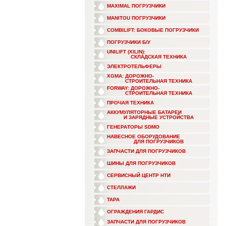
MAXIMAL ПОГРУЗЧИКИ
MANITOU ПОГРУЗЧИКИ
COMBILIFT: БОКОВЫЕ ПОГРУЗЧИКИ
ПОГРУЗЧИКИ Б/У
UNILIFT (XILIN):
СКЛАДСКАЯ ТЕХНИКА
ЭЛЕКТРОТЕЛЬФЕРЫ
XGMA: ДОРОЖНО-
СТРОИТЕЛЬНАЯ ТЕХНИКА
FORWAY: ДОРОЖНО-
СТРОИТЕЛЬНАЯ ТЕХНИКА
ПРОЧАЯ ТЕХНИКА
АККУМУЛЯТОРНЫЕ БАТАРЕИ
И ЗАРЯДНЫЕ УСТРОЙСТВА
ГЕНЕРАТОРЫ SDMO
НАВЕСНОЕ ОБОРУДОВАНИЕ
ДЛЯ ПОГРУЗЧИКОВ
ЗАПЧАСТИ ДЛЯ ПОГРУЗЧИКОВ
ШИНЫ ДЛЯ ПОГРУЗЧИКОВ
СЕРВИСНЫЙ ЦЕНТР НТИ
СТЕЛЛАЖИ
ТАРА
ОГРАЖДЕНИЯ ГАРДИС
ЗАПЧАСТИ ДЛЯ ПОГРУЗЧИКОВ