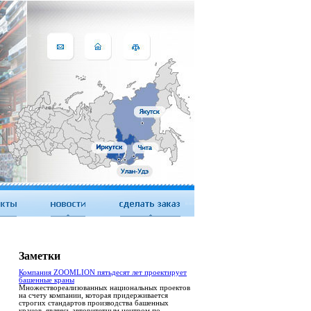
Заметки
Компания ZOOMLION пятьдесят лет проектирует
башенные краны
Множествореализованных национальных проектов
на счету компании, которая придерживается
строгих стандартов производства башенных
кранов, являясь авторитетным центром по