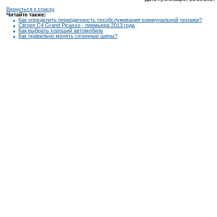
Вернуться к списку
Читайте также:
Как определить периодичность техобслуживания коммунальной техники?
Citroen C4 Grand Picasso - премьера 2013 года
Как выбрать хороший автомобиль
Как правильно менять сезонные шины?