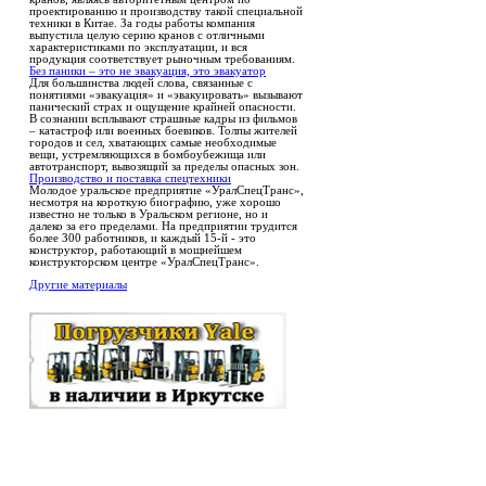
проектированию и производству такой специальной
техники в Китае. За годы работы компания
выпустила целую серию кранов с отличными
характеристиками по эксплуатации, и вся
продукция соответствует рыночным требованиям.
Без паники – это не эвакуация, это эвакуатор
Для большинства людей слова, связанные с
понятиями «эвакуация» и «эвакуировать» вызывают
панический страх и ощущение крайней опасности.
В сознании всплывают страшные кадры из фильмов
– катастроф или военных боевиков. Толпы жителей
городов и сел, хватающих самые необходимые
вещи, устремляющихся в бомбоубежища или
автотранспорт, вывозящий за пределы опасных зон.
Производство и поставка спецтехники
Молодое уральское предприятие «УралСпецТранс»,
несмотря на короткую биографию, уже хорошо
известно не только в Уральском регионе, но и
далеко за его пределами. На предприятии трудится
более 300 работников, и каждый 15-й - это
конструктор, работающий в мощнейшем
конструкторском центре «УралСпецТранс».
Другие материалы