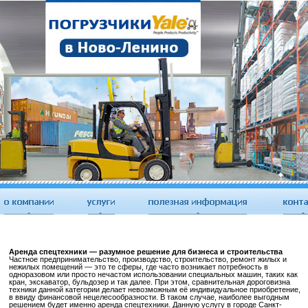
Аренда спецтехники — разумное решение для бизнеса и строительства
Частное предпринимательство, производство, строительство, ремонт жилых и
нежилых помещений — это те сферы, где часто возникает потребность в
одноразовом или просто нечастом использовании специальных машин, таких как
кран, экскаватор, бульдозер и так далее. При этом, сравнительная дороговизна
техники данной категории делает невозможным её индивидуальное приобретение,
в ввиду финансовой нецелесообразности. В таком случае, наиболее выгодным
решением будет именно аренда спецтехники. Данную услугу в городе Санкт-