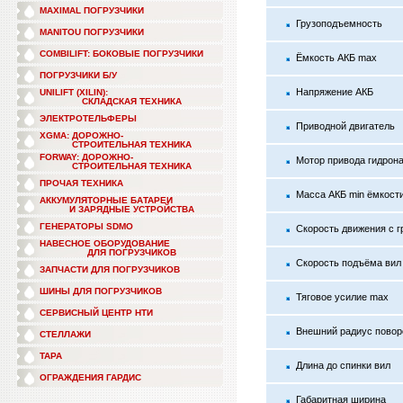
MAXIMAL ПОГРУЗЧИКИ
Грузоподъемность
MANITOU ПОГРУЗЧИКИ
COMBILIFT: БОКОВЫЕ ПОГРУЗЧИКИ
Ёмкость АКБ max
ПОГРУЗЧИКИ Б/У
Напряжение АКБ
UNILIFT (XILIN):
СКЛАДСКАЯ ТЕХНИКА
ЭЛЕКТРОТЕЛЬФЕРЫ
Приводной двигатель
XGMA: ДОРОЖНО-
СТРОИТЕЛЬНАЯ ТЕХНИКА
FORWAY: ДОРОЖНО-
Мотор привода гидрон
СТРОИТЕЛЬНАЯ ТЕХНИКА
ПРОЧАЯ ТЕХНИКА
Масса АКБ min ёмкост
АККУМУЛЯТОРНЫЕ БАТАРЕИ
И ЗАРЯДНЫЕ УСТРОЙСТВА
ГЕНЕРАТОРЫ SDMO
Скорость движения с гр
НАВЕСНОЕ ОБОРУДОВАНИЕ
ДЛЯ ПОГРУЗЧИКОВ
Скорость подъёма вил 
ЗАПЧАСТИ ДЛЯ ПОГРУЗЧИКОВ
ШИНЫ ДЛЯ ПОГРУЗЧИКОВ
Тяговое усилие max
СЕРВИСНЫЙ ЦЕНТР НТИ
Внешний радиус повор
СТЕЛЛАЖИ
ТАРА
Длина до спинки вил
ОГРАЖДЕНИЯ ГАРДИС
Габаритная ширина