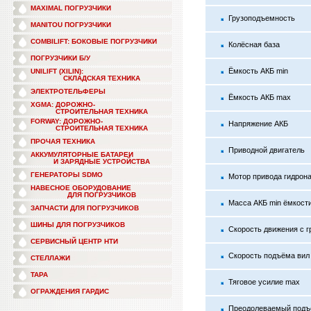
MAXIMAL ПОГРУЗЧИКИ
Грузоподъемность
MANITOU ПОГРУЗЧИКИ
COMBILIFT: БОКОВЫЕ ПОГРУЗЧИКИ
Колёсная база
ПОГРУЗЧИКИ Б/У
Ёмкость АКБ min
UNILIFT (XILIN):
СКЛАДСКАЯ ТЕХНИКА
ЭЛЕКТРОТЕЛЬФЕРЫ
Ёмкость АКБ max
XGMA: ДОРОЖНО-
СТРОИТЕЛЬНАЯ ТЕХНИКА
FORWAY: ДОРОЖНО-
Напряжение АКБ
СТРОИТЕЛЬНАЯ ТЕХНИКА
ПРОЧАЯ ТЕХНИКА
Приводной двигатель
АККУМУЛЯТОРНЫЕ БАТАРЕИ
И ЗАРЯДНЫЕ УСТРОЙСТВА
ГЕНЕРАТОРЫ SDMO
Мотор привода гидрон
НАВЕСНОЕ ОБОРУДОВАНИЕ
ДЛЯ ПОГРУЗЧИКОВ
Масса АКБ min ёмкост
ЗАПЧАСТИ ДЛЯ ПОГРУЗЧИКОВ
ШИНЫ ДЛЯ ПОГРУЗЧИКОВ
Скорость движения с гр
СЕРВИСНЫЙ ЦЕНТР НТИ
Скорость подъёма вил 
СТЕЛЛАЖИ
ТАРА
Тяговое усилие max
ОГРАЖДЕНИЯ ГАРДИС
Преодолеваемый подъём