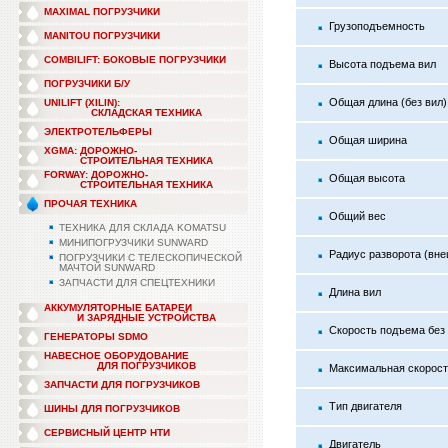
MAXIMAL ПОГРУЗЧИКИ
Грузоподъемность
MANITOU ПОГРУЗЧИКИ
COMBILIFT: БОКОВЫЕ ПОГРУЗЧИКИ
Высота подъема вил
ПОГРУЗЧИКИ Б/У
Общая длина (без вил)
UNILIFT (XILIN):
СКЛАДСКАЯ ТЕХНИКА
ЭЛЕКТРОТЕЛЬФЕРЫ
Общая ширина
XGMA: ДОРОЖНО-
СТРОИТЕЛЬНАЯ ТЕХНИКА
FORWAY: ДОРОЖНО-
Общая высота
СТРОИТЕЛЬНАЯ ТЕХНИКА
ПРОЧАЯ ТЕХНИКА
Общий вес
ТЕХНИКА ДЛЯ СКЛАДА KOMATSU
МИНИПОГРУЗЧИКИ SUNWARD
Радиус разворота (вн
ПОГРУЗЧИКИ С ТЕЛЕСКОПИЧЕСКОЙ
МАЧТОЙ SUNWARD
ЗАПЧАСТИ ДЛЯ СПЕЦТЕХНИКИ
Длина вил
АККУМУЛЯТОРНЫЕ БАТАРЕИ
И ЗАРЯДНЫЕ УСТРОЙСТВА
Скорость подъема без 
ГЕНЕРАТОРЫ SDMO
НАВЕСНОЕ ОБОРУДОВАНИЕ
ДЛЯ ПОГРУЗЧИКОВ
Максимальная скорость
ЗАПЧАСТИ ДЛЯ ПОГРУЗЧИКОВ
Тип двигателя
ШИНЫ ДЛЯ ПОГРУЗЧИКОВ
СЕРВИСНЫЙ ЦЕНТР НТИ
Двигатель