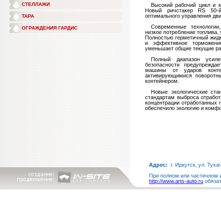
СТЕЛЛАЖИ
***
Высокий рабочий цикл и 
Новый ричстакер RS 50-й
оптимального управления дви
ТАРА
***
Современные технологии
ОГРАЖДЕНИЯ ГАРДИС
низкое потребление топлива
Полностью герметичный жид
и эффективное торможение
уменьшает общие текущие р
***
Полный диапазон усиле
безопасности предупреждае
машины от ударов контей
активирующимися поворотн
контейнером.
***
Новые экологические ста
стандартам выброса отработ
концентрации отработанных г
обеспечило экологию и комфо
Адрес:
г. Иркутск, ул. Туха
При полном или частичном и
http://www.arts-auto.ru
обязат