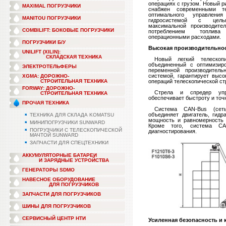
операциях с грузом. Новый р
MAXIMAL ПОГРУЗЧИКИ
снабжен современными т
оптимального управлени
MANITOU ПОГРУЗЧИКИ
гидросистемой с цель
максимальной производите
COMBILIFT: БОКОВЫЕ ПОГРУЗЧИКИ
потреблением топли
операционными расходами.
ПОГРУЗЧИКИ Б/У
Высокая производительнос
UNILIFT (XILIN):
СКЛАДСКАЯ ТЕХНИКА
***
Новый легкий телескопи
объединенный с оптимизир
ЭЛЕКТРОТЕЛЬФЕРЫ
переменной производитель
системой, гарантирует высо
XGMA: ДОРОЖНО-
СТРОИТЕЛЬНАЯ ТЕХНИКА
операций телескопической ст
FORWAY: ДОРОЖНО-
***
Стрела и спредер упр
СТРОИТЕЛЬНАЯ ТЕХНИКА
обеспечивает быстроту и точ
ПРОЧАЯ ТЕХНИКА
***
Система CAN-Bus (сеть
объединяет двигатель, гид
ТЕХНИКА ДЛЯ СКЛАДА KOMATSU
мощность и равномерность 
МИНИПОГРУЗЧИКИ SUNWARD
Кроме того, система C
ПОГРУЗЧИКИ С ТЕЛЕСКОПИЧЕСКОЙ
диагностирования.
МАЧТОЙ SUNWARD
ЗАПЧАСТИ ДЛЯ СПЕЦТЕХНИКИ
АККУМУЛЯТОРНЫЕ БАТАРЕИ
И ЗАРЯДНЫЕ УСТРОЙСТВА
ГЕНЕРАТОРЫ SDMO
НАВЕСНОЕ ОБОРУДОВАНИЕ
ДЛЯ ПОГРУЗЧИКОВ
ЗАПЧАСТИ ДЛЯ ПОГРУЗЧИКОВ
ШИНЫ ДЛЯ ПОГРУЗЧИКОВ
СЕРВИСНЫЙ ЦЕНТР НТИ
Усиленная безопасность и