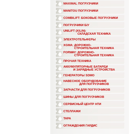
MAXIMAL ПОГРУЗЧИКИ
MANITOU ПОГРУЗЧИКИ
COMBILIFT: БОКОВЫЕ ПОГРУЗЧИКИ
ПОГРУЗЧИКИ Б/У
UNILIFT (XILIN):
СКЛАДСКАЯ ТЕХНИКА
ЭЛЕКТРОТЕЛЬФЕРЫ
XGMA: ДОРОЖНО-
СТРОИТЕЛЬНАЯ ТЕХНИКА
FORWAY: ДОРОЖНО-
СТРОИТЕЛЬНАЯ ТЕХНИКА
ПРОЧАЯ ТЕХНИКА
АККУМУЛЯТОРНЫЕ БАТАРЕИ
И ЗАРЯДНЫЕ УСТРОЙСТВА
ГЕНЕРАТОРЫ SDMO
НАВЕСНОЕ ОБОРУДОВАНИЕ
ДЛЯ ПОГРУЗЧИКОВ
ЗАПЧАСТИ ДЛЯ ПОГРУЗЧИКОВ
ШИНЫ ДЛЯ ПОГРУЗЧИКОВ
СЕРВИСНЫЙ ЦЕНТР НТИ
СТЕЛЛАЖИ
ТАРА
ОГРАЖДЕНИЯ ГАРДИС