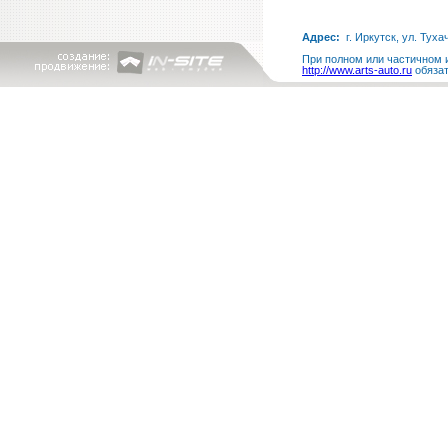
Адрес:
г. Иркутск, ул. Туха
При полном или частичном и
http://www.arts-auto.ru
обязат