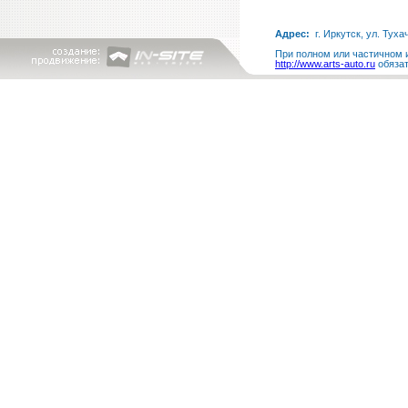
Адрес:
г. Иркутск, ул. Туха
При полном или частичном и
http://www.arts-auto.ru
обязат