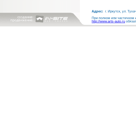
Адрес:
г. Иркутск, ул. Туха
При полном или частичном и
http://www.arts-auto.ru
обязат