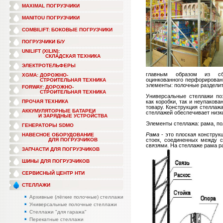
MAXIMAL ПОГРУЗЧИКИ
MANITOU ПОГРУЗЧИКИ
COMBILIFT: БОКОВЫЕ ПОГРУЗЧИКИ
ПОГРУЗЧИКИ Б/У
UNILIFT (XILIN):
СКЛАДСКАЯ ТЕХНИКА
ЭЛЕКТРОТЕЛЬФЕРЫ
главным образом из сбо
XGMA: ДОРОЖНО-
оцинкованного перфорирован
СТРОИТЕЛЬНАЯ ТЕХНИКА
элементы: полочные разделите
FORWAY: ДОРОЖНО-
СТРОИТЕЛЬНАЯ ТЕХНИКА
Универсальные стеллажи поз
ПРОЧАЯ ТЕХНИКА
как коробки, так и неупаков
товару. Конструкция стеллаж
АККУМУЛЯТОРНЫЕ БАТАРЕИ
стеллажей обеспечивает низк
И ЗАРЯДНЫЕ УСТРОЙСТВА
Элементы стеллажа: рама, пол
ГЕНЕРАТОРЫ SDMO
Рама
- это плоская конструк
НАВЕСНОЕ ОБОРУДОВАНИЕ
ДЛЯ ПОГРУЗЧИКОВ
стоек, соединенных между с
связями. На стеллаже рама р
ЗАПЧАСТИ ДЛЯ ПОГРУЗЧИКОВ
ШИНЫ ДЛЯ ПОГРУЗЧИКОВ
СЕРВИСНЫЙ ЦЕНТР НТИ
СТЕЛЛАЖИ
Архивные (лёгкие полочные) стеллажи
Универсальные полочные стеллажи
Стеллажи "для гаража"
Перекатные стеллажи