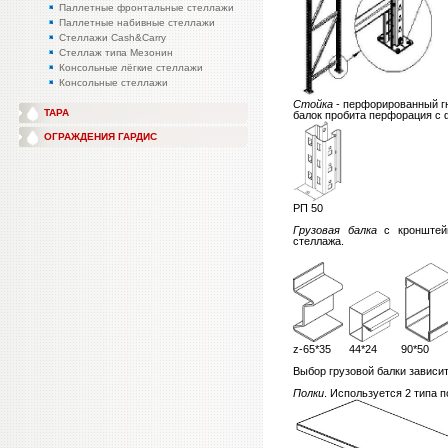
Паллетные фронтальные стеллажи
Паллетные набивные стеллажи
Стеллажи Cash&Carry
Стеллаж типа Мезонин
Консольные лёгкие стеллажи
Консольные стеллажи
Стойка
- перфорированный г
ТАРА
балок пробита перфорация с 
ОГРАЖДЕНИЯ ГАРДИС
РП 50
Грузовая балка
с кронштейн
стеллажа.
z-65*35 44*24 90*50 Z
Выбор грузовой балки зависит
Полки
. Используется 2 типа 