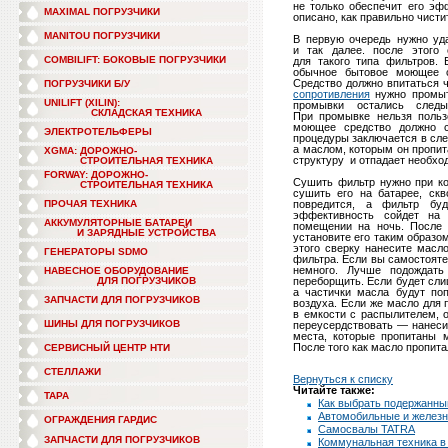
не только обеспечит его эф
MAXIMAL ПОГРУЗЧИКИ
описано, как правильно чисти
MANITOU ПОГРУЗЧИКИ
В первую очередь нужно уд
и так далее. после этого
COMBILIFT: БОКОВЫЕ ПОГРУЗЧИКИ
для такого типа фильтров. 
обычное бытовое моющее ср
Средство должно впитаться 
ПОГРУЗЧИКИ Б/У
сопротивления
нужно промыт
UNILIFT (XILIN):
промывки остались след
СКЛАДСКАЯ ТЕХНИКА
При промывке нельзя польз
моющее средство должно с
ЭЛЕКТРОТЕЛЬФЕРЫ
процедуры заключается в сл
а маслом, которым он пропит
XGMA: ДОРОЖНО-
структуру и отпадает необход
СТРОИТЕЛЬНАЯ ТЕХНИКА
FORWAY: ДОРОЖНО-
Сушить фильтр нужно при ко
СТРОИТЕЛЬНАЯ ТЕХНИКА
сушить его на батарее, ск
ПРОЧАЯ ТЕХНИКА
повредится, а фильтр буд
эффективность сойдет на 
АККУМУЛЯТОРНЫЕ БАТАРЕИ
помещении на ночь. После т
И ЗАРЯДНЫЕ УСТРОЙСТВА
установите его таким образо
этого сверку нанесите масл
ГЕНЕРАТОРЫ SDMO
фильтра. Если вы самостоят
немного. Лучше подождать
НАВЕСНОЕ ОБОРУДОВАНИЕ
ДЛЯ ПОГРУЗЧИКОВ
переборщить. Если будет сли
а частички масла будут поп
ЗАПЧАСТИ ДЛЯ ПОГРУЗЧИКОВ
воздуха. Если же масло для 
в емкости с распылителем, 
ШИНЫ ДЛЯ ПОГРУЗЧИКОВ
переусердствовать — нанесит
места, которые пропитаны 
После того как масло пропита
СЕРВИСНЫЙ ЦЕНТР НТИ
СТЕЛЛАЖИ
Вернуться к списку
Читайте также:
ТАРА
Как выбрать подержанны
Автомобильные и железн
ОГРАЖДЕНИЯ ГАРДИС
Самосвалы TATRA
ЗАПЧАСТИ ДЛЯ ПОГРУЗЧИКОВ
Коммунальная техника в