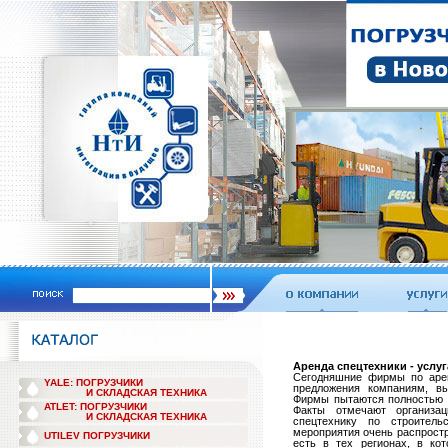
Аренда спецтехники - услу
Сегодняшние фирмы по арен
YALE: ПОГРУЗЧИКИ
предложения компаниям, в
И СКЛАДСКАЯ ТЕХНИКА
Фирмы пытаются полностью у
ATLET: ПОГРУЗЧИКИ
Факты отмечают организац
И СКЛАДСКАЯ ТЕХНИКА
спецтехнику по строитель
мероприятия очень распростр
UTILEV ПОГРУЗЧИКИ
есть в тех регионах, в ко