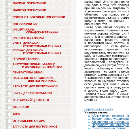
назначений. Эта тенденция л
MAXIMAL ПОГРУЗЧИКИ
Все дело в том, что арендн
при минимальных затратах в
MANITOU ПОГРУЗЧИКИ
и экономия расходов на ма
облегчают или полностью у
COMBILIFT: БОКОВЫЕ ПОГРУЗЧИКИ
на некоторых этапах строит
ведут к тому, что фирмы —
своих клиентов.
ПОГРУЗЧИКИ Б/У
Часто сравнивают покупку т
UNILIFT (XILIN):
мероприятий. Появляется мас
СКЛАДСКАЯ ТЕХНИКА
покупка дороже обходится. 
место для стоянки машины. 
ЭЛЕКТРОТЕЛЬФЕРЫ
различного, ремонта, кот
к положительным чертам от
XGMA: ДОРОЖНО-
операторов. То есть фирм
СТРОИТЕЛЬНАЯ ТЕХНИКА
экскаватора, крановых ус
FORWAY: ДОРОЖНО-
рассчитывать, что получит 
СТРОИТЕЛЬНАЯ ТЕХНИКА
работы хорошими мастерами
ПРОЧАЯ ТЕХНИКА
Клиенты, которые проводят
исполнителей, пользуясь 
АККУМУЛЯТОРНЫЕ БАТАРЕИ
добивающиеся результатов в
И ЗАРЯДНЫЕ УСТРОЙСТВА
через глобальную сеть. И
заказчиков, которые стан
ГЕНЕРАТОРЫ SDMO
потребителями арендных услу
В категорию клиентов входя
НАВЕСНОЕ ОБОРУДОВАНИЕ
ДЛЯ ПОГРУЗЧИКОВ
которые занимаются строит
себе дома для жилья обыч
ЗАПЧАСТИ ДЛЯ ПОГРУЗЧИКОВ
сделать заказ для
погрузочн
и других видов работ. Для
ШИНЫ ДЛЯ ПОГРУЗЧИКОВ
техника у компаний. У зака
ассортимента как отечествен
машины.
СЕРВИСНЫЙ ЦЕНТР НТИ
СТЕЛЛАЖИ
Вернуться к списку
Читайте также:
ТАРА
«Альткамом» начинает п
Эффективное управление
ОГРАЖДЕНИЯ ГАРДИС
Как правильно выбрать 
Надежность вашего груз
ЗАПЧАСТИ ДЛЯ ПОГРУЗЧИКОВ
Спецтехника на ферме