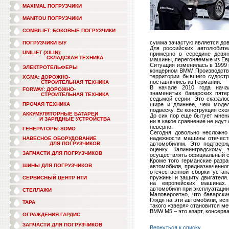
MAXIMAL ПОГРУЗЧИКИ
MANITOU ПОГРУЗЧИКИ
COMBILIFT: БОКОВЫЕ ПОГРУЗЧИКИ
сумма зачастую является дов
ПОГРУЗЧИКИ Б/У
Для российских автолюбит
UNILIFT (XILIN):
примерно в середине девя
СКЛАДСКАЯ ТЕХНИКА
машины, перегоняемые из Ев
Ситуация изменилась в 1999 
ЭЛЕКТРОТЕЛЬФЕРЫ
концерном BMW. Производство
территории бывшего судостр
XGMA: ДОРОЖНО-
поставлялись из Германии.
СТРОИТЕЛЬНАЯ ТЕХНИКА
В начале 2010 года начал
FORWAY: ДОРОЖНО-
знаменитых баварских пяте
СТРОИТЕЛЬНАЯ ТЕХНИКА
седьмой серии. Это сказало
ПРОЧАЯ ТЕХНИКА
шире и длиннее, чем модел
подвеску. Ее конструкция сх
АККУМУЛЯТОРНЫЕ БАТАРЕИ
До сих пор еще бытует мнен
И ЗАРЯДНЫЕ УСТРОЙСТВА
ни в какое сравнение не идут
неверно.
ГЕНЕРАТОРЫ SDMO
Сегодня довольно несложно
надежности машины отечест
НАВЕСНОЕ ОБОРУДОВАНИЕ
ДЛЯ ПОГРУЗЧИКОВ
автомобилям. Это подтверж
оценку Калининградскому
ЗАПЧАСТИ ДЛЯ ПОГРУЗЧИКОВ
осуществлять официальный се
Кроме того германские разр
ШИНЫ ДЛЯ ПОГРУЗЧИКОВ
автомобиля, предназначенног
отечественной сборки устан
пружины и защиту двигателя
СЕРВИСНЫЙ ЦЕНТР НТИ
на европейских машинах
автомобиля при эксплуатации
СТЕЛЛАЖИ
Маловероятно, что баварски
Глядя на эти автомобили, ис
ТАРА
такого «зверя» становится ме
BMW M5 – это азарт, консерв
ОГРАЖДЕНИЯ ГАРДИС
ЗАПЧАСТИ ДЛЯ ПОГРУЗЧИКОВ
Вернуться к списку