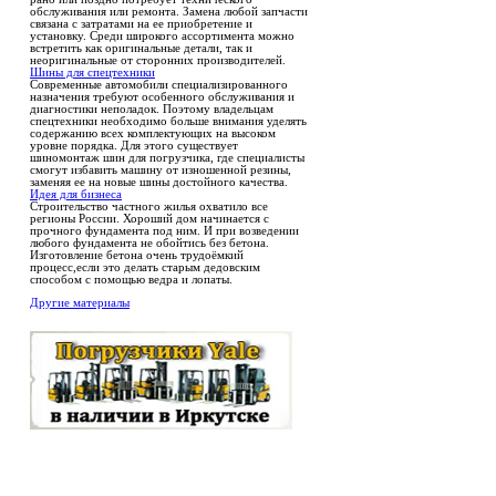
обслуживания или ремонта. Замена любой запчасти
связана с затратами на ее приобретение и
установку. Среди широкого ассортимента можно
встретить как оригинальные детали, так и
неоригинальные от сторонних производителей.
Шины для спецтехники
Современные автомобили специализированного
назначения требуют особенного обслуживания и
диагностики неполадок. Поэтому владельцам
спецтехники необходимо больше внимания уделять
содержанию всех комплектующих на высоком
уровне порядка. Для этого существует
шиномонтаж шин для погрузчика, где специалисты
смогут избавить машину от изношенной резины,
заменяя ее на новые шины достойного качества.
Идея для бизнеса
Строительство частного жилья охватило все
регионы России. Хороший дом начинается с
прочного фундамента под ним. И при возведении
любого фундамента не обойтись без бетона.
Изготовление бетона очень трудоёмкий
процесс,если это делать старым дедовским
способом с помощью ведра и лопаты.
Другие материалы