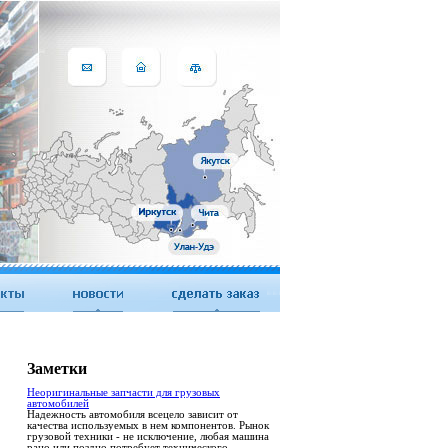
Заметки
Неоригинальные запчасти для грузовых
автомобилей
Надежность автомобиля всецело зависит от
качества используемых в нем компонентов. Рынок
грузовой техники - не исключение, любая машина
рано или поздно потребует технического