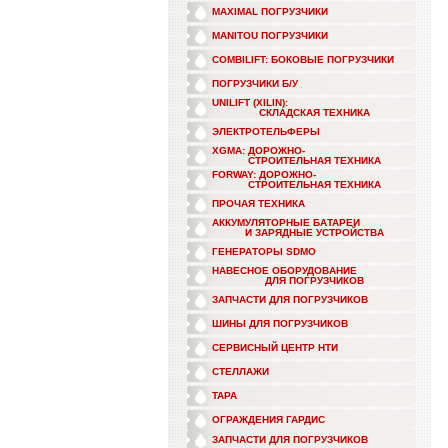
MAXIMAL ПОГРУЗЧИКИ
MANITOU ПОГРУЗЧИКИ
COMBILIFT: БОКОВЫЕ ПОГРУЗЧИКИ
ПОГРУЗЧИКИ Б/У
UNILIFT (XILIN):
СКЛАДСКАЯ ТЕХНИКА
ЭЛЕКТРОТЕЛЬФЕРЫ
XGMA: ДОРОЖНО-
СТРОИТЕЛЬНАЯ ТЕХНИКА
FORWAY: ДОРОЖНО-
СТРОИТЕЛЬНАЯ ТЕХНИКА
ПРОЧАЯ ТЕХНИКА
АККУМУЛЯТОРНЫЕ БАТАРЕИ
И ЗАРЯДНЫЕ УСТРОЙСТВА
ГЕНЕРАТОРЫ SDMO
НАВЕСНОЕ ОБОРУДОВАНИЕ
ДЛЯ ПОГРУЗЧИКОВ
ЗАПЧАСТИ ДЛЯ ПОГРУЗЧИКОВ
ШИНЫ ДЛЯ ПОГРУЗЧИКОВ
СЕРВИСНЫЙ ЦЕНТР НТИ
СТЕЛЛАЖИ
ТАРА
ОГРАЖДЕНИЯ ГАРДИС
ЗАПЧАСТИ ДЛЯ ПОГРУЗЧИКОВ