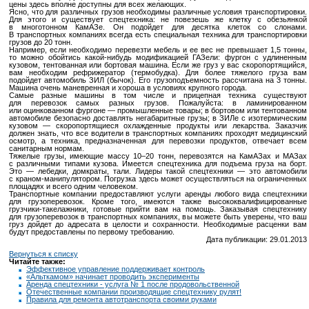
цены здесь вполне доступны для всех желающих.
Ясно, что для различных грузов необходимы различные условия транспортировки.
Для этого и существует спецтехника: не повезешь же клетку с обезьянкой
в многотонном КамАЗе. Он подойдет для десятка клеток со слонами.
В транспортных компаниях всегда есть специальная техника для транспортировки
грузов до 20 тонн.
Например, если необходимо перевезти мебель и ее вес не превышает 1,5 тонны,
то можно обойтись
какой-нибудь
модификацией ГАЗели: фургон с удлиненным
кузовом, тентованная или бортовая машина. Если же груз у вас скоропортящийся,
вам необходим рефрижератор (термобудка). Для более тяжелого груза вам
подойдет автомобиль ЗИЛ (бычок). Его грузоподъемность рассчитана на 3 тонны.
Машина очень маневренная и хороша в условиях крупного города.
Самые разные машины в том числе и прицепная техника существуют
для перевозок самых разных грузов. Пожалуйста: в ламинированном
или оцинкованном фургоне — промышленные товары; в бортовом или тентованном
автомобиле безопасно доставлять негабаритные грузы; в ЗИЛе с изотермическим
кузовом — скоропортящиеся охлажденные продукты или лекарства. Заказчик
должен знать, что все водители в транспортных компаниях проходят медицинский
осмотр, а техника, предназначенная для перевозки продуктов, отвечает всем
санитарным нормам.
Тяжелые грузы, имеющие массу 10–20 тонн, перевозятся на КамАЗах и МАЗах
с различными типами кузова. Имеется спецтехника для подъема груза на борт.
Это — лебедки, домкраты, тали. Лидеры такой спецтехники — это автомобили
с
краном-манипулятором.
Погрузка здесь может осуществляться на ограниченных
площадях и всего одним человеком.
Транспортные компании предоставляют услуги аренды любого вида спецтехники
для грузоперевозок. Кроме того, имеются также высококвалифицированные
грузчики-такелажники,
готовые прийти вам на помощь. Заказывая спецтехнику
для грузоперевозок в транспортных компаниях, вы можете быть уверены, что ваш
груз дойдет до адресата в целости и сохранности. Необходимые расценки вам
будут предоставлены по первому требованию.
Дата публикации: 29.01.2013
Вернуться к списку
Читайте также:
Эффективное управление поддерживает контроль
«Альткамом» начинает проводить эксперименты
Аренда спецтехники - услуга № 1 после продовольственной
Отечественные компании производящие спецтехнику рулят!
Правила для ремонта автотранспорта своими руками