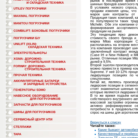
рынок в последнее время 
И СКЛАДСКАЯ ТЕХНИКА
шинных брендов азиатского п
В условиях низкого спроса
UTILEV ПОГРУЗЧИКИ
продажи изменяя цены, что
марок шин контракты от и
MAXIMAL ПОГРУЗЧИКИ
Продукция таких компаний, ка
по популярности таких тради
MANITOU ПОГРУЗЧИКИ
Michelin. Обе эти компании 
формирования ассортимент
COMBILIFT: БОКОВЫЕ ПОГРУЗЧИКИ
продукции на рынке.
Эту тенденцию ярко демонс
стоимость своего бренда и
ПОГРУЗЧИКИ Б/У
марка Mitas корпорации C
UNILIFT (XILIN):
располагаясь на втором мес
СКЛАДСКАЯ ТЕХНИКА
эта компания производит шин
заключённый контракт межд
ЭЛЕКТРОТЕЛЬФЕРЫ
(Case IH и New Holland) и M
рынке. Отличные позиции Mit
XGMA: ДОРОЖНО-
долей в 9,5%.
СТРОИТЕЛЬНАЯ ТЕХНИКА
Второй эшелон производителе
FORWAY: ДОРОЖНО-
можно привести в пример ко
СТРОИТЕЛЬНАЯ ТЕХНИКА
Supreme. У неё 10-12% проце
ПРОЧАЯ ТЕХНИКА
лидирующих позициях по ч
спецтехники.
АККУМУЛЯТОРНЫЕ БАТАРЕИ
Китай же, являясь произво
И ЗАРЯДНЫЕ УСТРОЙСТВА
лидерские позиции в сегмент
стоят знаменитые шинные пр
ГЕНЕРАТОРЫ SDMO
которые являются лидерами п
В то же время подъём кита
НАВЕСНОЕ ОБОРУДОВАНИЕ
ДЛЯ ПОГРУЗЧИКОВ
собственного внутреннего ав
массовой застройке огромны
ЗАПЧАСТИ ДЛЯ ПОГРУЗЧИКОВ
активно реформируемое се
потребности в продовольств
ШИНЫ ДЛЯ ПОГРУЗЧИКОВ
спрос на шины для агротехник
СЕРВИСНЫЙ ЦЕНТР НТИ
Вернуться к списку
Читайте также:
СТЕЛЛАЖИ
Какие бывают автомоби
Качественный и профес
ТАРА
Запчасти ZF - это надеж