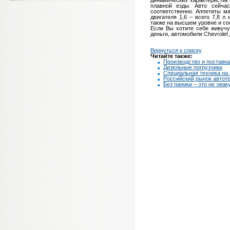
динамических характеристик 
плавной езды. Авто сейчас
соответственно. Аппетиты м
двигателя 1,6 – всего 7,8 л
также на высшем уровне и сос
Если Вы хотите себе живуч
деньги, автомобили Сhevrolet 
Вернуться к списку
Читайте также:
Производство и поставка
Дизельные погрузчики
Cпециальная техника на
Российский рынок автот
Без паники – это не эвак