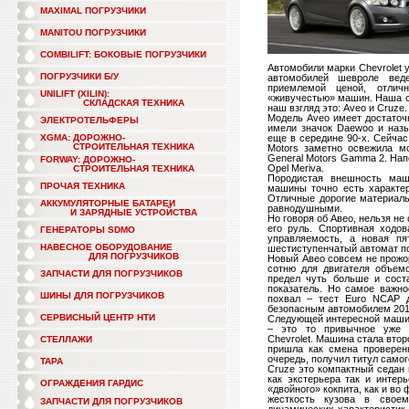
MAXIMAL ПОГРУЗЧИКИ
MANITOU ПОГРУЗЧИКИ
COMBILIFT: БОКОВЫЕ ПОГРУЗЧИКИ
Автомобили марки Сhevrolet 
ПОГРУЗЧИКИ Б/У
автомобилей шевроле веде
приемлемой ценой, отлич
UNILIFT (XILIN):
«живучестью» машин. Наша с
СКЛАДСКАЯ ТЕХНИКА
наш взгляд это: Aveo и Cruze.
Модель Aveo имеет достаточ
ЭЛЕКТРОТЕЛЬФЕРЫ
имели значок Daewoo и наз
XGMA: ДОРОЖНО-
еще в середине 90-х. Сейчас
СТРОИТЕЛЬНАЯ ТЕХНИКА
Motors заметно освежила м
General Motors Gamma 2. Нап
FORWAY: ДОРОЖНО-
Opel Meriva.
СТРОИТЕЛЬНАЯ ТЕХНИКА
Породистая внешность маш
ПРОЧАЯ ТЕХНИКА
машины точно есть характер
Отличные дорогие материалы
АККУМУЛЯТОРНЫЕ БАТАРЕИ
равнодушными.
И ЗАРЯДНЫЕ УСТРОЙСТВА
Но говоря об Авео, нельзя не
его руль. Спортивная ходо
ГЕНЕРАТОРЫ SDMO
управляемость, а новая пя
НАВЕСНОЕ ОБОРУДОВАНИЕ
шестиступенчатый автомат по
ДЛЯ ПОГРУЗЧИКОВ
Новый Авео совсем не прожор
сотню для двигателя объем
ЗАПЧАСТИ ДЛЯ ПОГРУЗЧИКОВ
предел чуть больше и соста
показатель. Но самое важно
ШИНЫ ДЛЯ ПОГРУЗЧИКОВ
похвал – тест Euro NCAP 
безопасным автомобилем 2011
СЕРВИСНЫЙ ЦЕНТР НТИ
Следующей интересной машинк
– это то привычное уже с
Chevrolet. Машина стала вто
СТЕЛЛАЖИ
пришла как смена проверенн
очередь, получил титул само
ТАРА
Сruze это компактный седан
как экстерьера так и интер
ОГРАЖДЕНИЯ ГАРДИС
«двойного» кокпита, как и во 
жесткость кузова в свое
ЗАПЧАСТИ ДЛЯ ПОГРУЗЧИКОВ